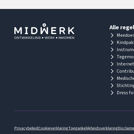
Alle rege
Meedoen
Kindpak
Instrume
Tegemoe
Internet
Contribu
Medisch
Stichtin
Dress fo
Privacybeleid
Cookieverklaring
Toegankelijkheidsverklaring
Disclaim