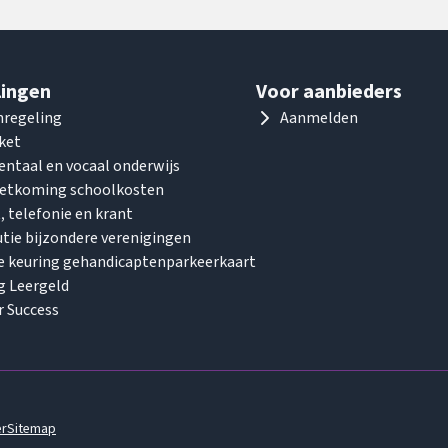
lingen
Voor aanbieders
regeling
Aanmelden
ket
ntaal en vocaal onderwijs
tkoming schoolkosten
, telefonie en krant
tie bijzondere verenigingen
e keuring gehandicaptenparkeerkaart
g Leergeld
r Success
er
Sitemap