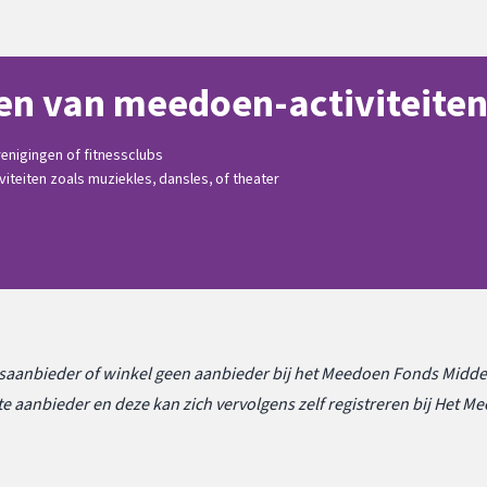
n van meedoen-activiteiten 
enigingen of fitnessclubs
viteiten zoals muziekles, dansles, of theater
usaanbieder of winkel geen aanbieder bij het Meedoen Fonds Midd
e aanbieder en deze kan zich vervolgens zelf registreren bij Het 